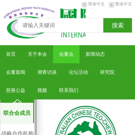
简体中文
繁体中文
搜索
首页
关于本会
会董会
新闻动态
会董新闻
潮青访谈
论坛活动
研究院
澳洲潮州青年会

关于本会
>
联合会成员
成员简
慈善公益
视频
联系我们
介
联合会成员
战略合作机构