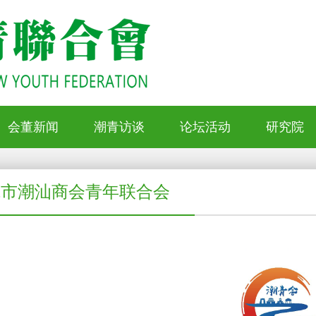
会董新闻
潮青访谈
论坛活动
研究院
莞市潮汕商会青年联合会