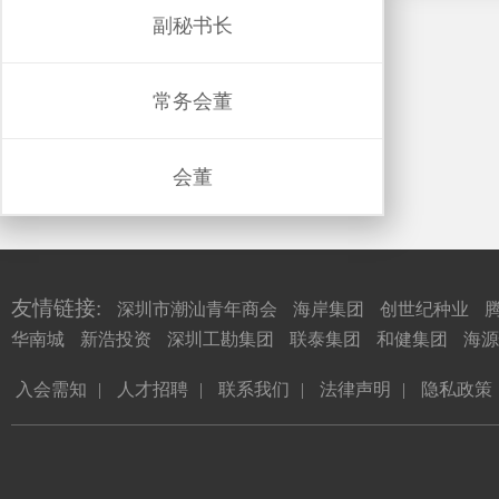
副秘书长
常务会董
会董
友情链接:
深圳市潮汕青年商会
海岸集团
创世纪种业
华南城
新浩投资
深圳工勘集团
联泰集团
和健集团
海源
入会需知
|
人才招聘
|
联系我们
|
法律声明
|
隐私政策