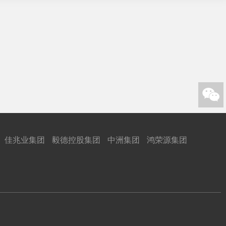

佳兆业集团
毅德控股集团
中洲集团
鸿荣源集团