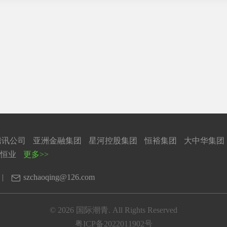
腾讯公司
亚洲金融集团
星河控股集团
恒裕集团
大中华集团
恒业
更多>>

|
szchaoqing@126.com
© 2026 国际潮青. All Rights Reserved
粤ICP备2022011902号