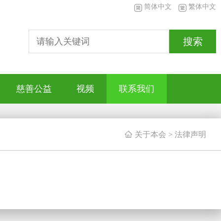
简体中文
繁体中文
搜索
慈善公益
视频
联系我们

关于本会
> 法律声明