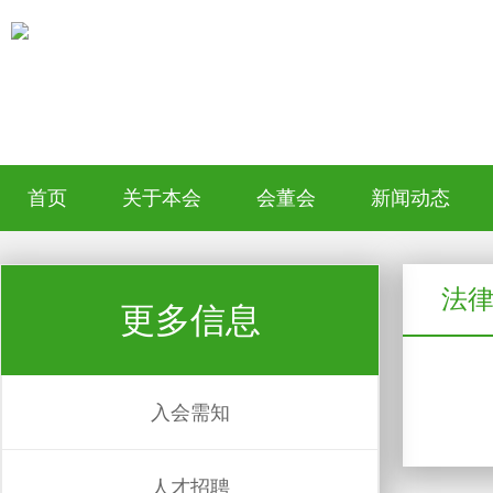
首页
关于本会
会董会
新闻动态
法
更多信息
入会需知
人才招聘