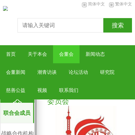
简体中文
繁体中文
搜索
首页
关于本会
会董会
新闻动态
会董新闻
潮青访谈
论坛活动
研究院
上海潮汕商会青年工作

关于本会
>
联合会成员
成员简
慈善公益
视频
联系我们
介
委员会
联合会成员
战略合作机构