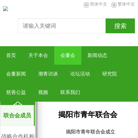
简体中文
繁体中文
搜索
首页
关于本会
会董会
新闻动态
会董新闻
潮青访谈
论坛活动
研究院
揭阳市青年联合会

关于本会
>
联合会成员
成员简
慈善公益
视频
联系我们
介
揭阳市青年联合会
联合会成员
揭阳市青年联合会成立
战略合作机构