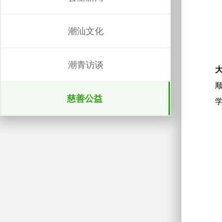
潮汕文化
潮青访谈
慈善公益