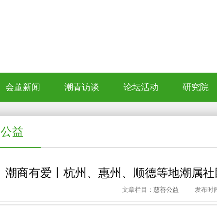
会董新闻
潮青访谈
论坛活动
研究院
善公益
潮商有爱丨杭州、惠州、顺德等地潮属社团
文章栏目：
慈善公益
发布时间