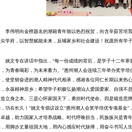
李伟明向金榜题名的潮籍青年致以热烈祝贺，向含辛茹苦培
顶尖学府，以智慧赋能未来，反哺家乡和社会建设！祝愿所有学
姚文专在讲话中指出，“每一份成绩的背后，是学子十二年寒
名，为青春喝彩，为未来蓄力。”惠州潮人会连续三年举办奖学培
子，使坚韧奋进的潮人精神代代相承，感谢各位同仁长期以来热
脉，永葆精神原乡；希望学子积极弘扬潮汕人爱国爱家、自强不
锻造立身之本。三是心怀家国天下，勇担时代使命。四是锻造思辨
功，功在长久！”姚文专倡议设立“惠州潮人会奖学培优专项基金
求卓越，助力国家人才培养战略。时代呼唤担当，民族振兴是青
来，用脚步丈量祖国大地，用内心感应时代脉搏，用奋斗书写人