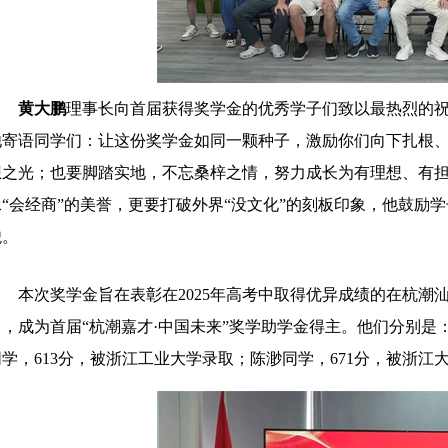
黄大鹏
理事长向首届获得奖学金的优秀学子们致以最热烈的
他寄语同学们：让这份奖学金如同一颗种子，激励你们向下扎根
想之光；也要脚踏实地，不忘桑梓之情，努力成长为有理想、有
承“会经商”的美誉，更要打破外界“没文化”的刻板印象，他鼓励
貌。
本次奖学金旨在表彰在2025年高考中取得优异成绩的在杭
出，成为首届“杭潮嘉才·中国未来”奖学助学金得主。他们分别是
同学，613分，被浙江工业大学录取；陈渺同学，671分，被浙江