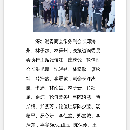
深圳潮青商会常务副会长郑海
州、林子超、林舜州，决策咨询委员
会执行主席张镇江、庄映锐，轮值副
会长洪旭新、沈晓锋、林坚耿、廖松
坤、薛浩然、李署敏，副会长许杰
鑫、李溱、林南生、林子云、肖细
弟、余琼，轮值常务理事陈绮慧、蔡
斯娟、郑燕芳，轮值理事陈少莹、汤
榕平、罗心妍、李仕鑫、郑鑫城、李
浩东，嘉宾Steven.lim、陈保伶、王