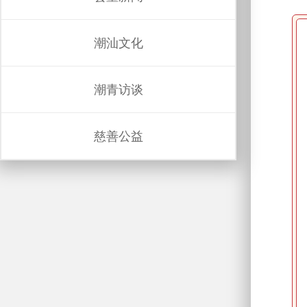
潮汕文化
潮青访谈
慈善公益