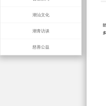
潮汕文化
潮青访谈
慈善公益