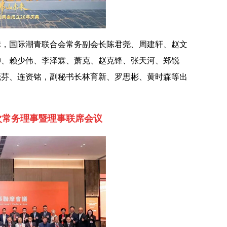
标，国际潮青联合会常务副会长陈君尧、周建轩、赵文
坤、赖少伟、李泽霖、萧克、赵克锋、张天河、郑锐
晓芬、连资铭，副秘书长林育新、罗思彬、黄时森等出
次常务理事暨理事联席会议