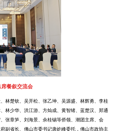
出席
餐叙交流会
毅、林楚钦、吴开松、张乙坤、吴源盛、林辉勇、李桂
标、林少华、洪江游、方灿成、黄智绪、蓝楚汉、郑通
宏、张章笋、刘海景、佘桂锡等侨领、潮团主席、会
政府副省长、佛山市委书记唐屹峰委托，
佛山市政协主