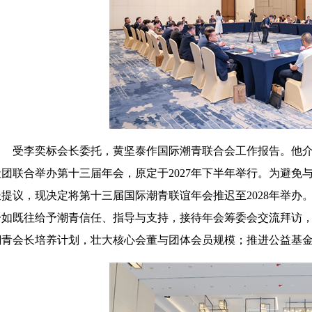
受李奕标会长委托，黄坚泰作国际潮青联合会工作报告。他
社团联合举办第十三届年会，原定于2027年下半年举行。为避免
长提议，现决定将第十三届国际潮青联谊年会推迟至2028年举办
一如既往给予潮青信任、指导与支持，接待年会筹委会交流拜访
潮青会长培养计划，壮大核心会董与团体会员规模；推进公益基