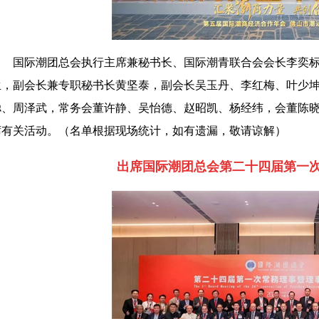
国际潮团总会执行主席兼秘书长、国际潮青联合会会长李奕
生，副会长兼专职秘书长黄坚泰，副会长吴玉丹、李红梅、叶少
聪、周泽武，常务会董许静、吴怡德、赵昭凯、杨经纬，会董陈
席有关活动。（名单根据现场统计，如有遗漏，敬请谅解）
出席国际潮团总会第二十四届第一