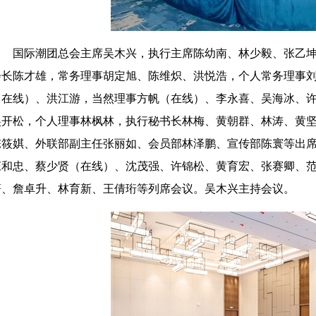
国际潮团总会主席吴木兴，执行主席陈幼南、林少毅、张乙
会长陈才雄，常务理事胡定旭、陈维炽、洪悦浩，个人常务理事
（在线）、洪江游，
当然理事
方帆
（在线）、
李永喜
、
吴海冰
、
吴开松，个人理事林枫林，执行秘书长林梅、黄朝群、林涛、黄
陈筱娸、外联部副主任张丽如、会员部林泽鹏、宣传部陈寰等出
庄和忠、蔡少贤（在线）、沈茂强、许锦松、黄育宏、张赛卿、
菁、詹卓升、林育新、王倩珩等列席会议。吴木兴主持会议。