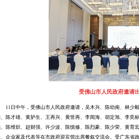
受佛山市人民政府邀请
11日中午，受佛山市人民政府邀请，吴木兴、陈幼南、林少
雄、陈才雄、黄胪生、王再兴、黄世再、李闻海、胡定旭、李奕
亮、陈维炽、赵财强、许少波、陈慎修、陈烈豪、陈少荣、黄育
长、企业家及代表等在市政府迎宾馆出席餐叙交流会。
受广东省