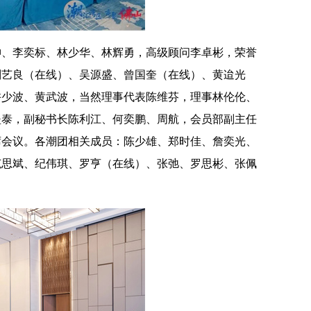
坤、李奕标、林少华、林辉勇，高级顾问李卓彬，荣誉
刘艺良（在线）、吴源盛、曾国奎（在线）、黄迨光
许少波
、
黄武波
，当然
理事代表陈维芬，理事林伦伦、
坚泰，副秘书长陈利江、何奕鹏、周航，会员部副主任
席会议。各潮团相关成员：陈少雄、郑时佳、詹奕光、
范思斌、纪伟琪、罗亨（在线）、张弛、罗思彬、张佩