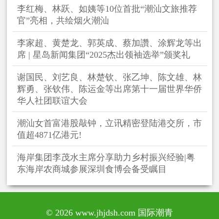
李红梅、林跃、如姨等10位首批“潮汕文旅推荐
官”亮相，共绘烟火潮汕
李家超、黄楚龙、郭英成、蔡加讚、涂辉龙等出
席 | 星岛新闻集团“2025杰出领袖选举”颁奖礼
谢国民、刘艺良、林楚钦、张乙坤、陈文雄、林
辉勇、张钦伟、陈运金等出席第十一届世界华侨
华人社团联谊大会
潮汕女首富港股敲钟，立讯精密登陆港交所，市
值超4871亿港元!
海岸集团李茂水主席分享助力乡村振兴经验|粤
东海岸农商城参展深圳食博会备受瞩目
© 2026 www.jhjdsh.com 国际潮青