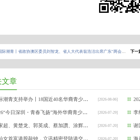
国际潮青丨省政协澳区委员刘智龙、省人大代表翁浩洁出席广东“两会”并发表建言
下一
关文章
潮青支持举办丨18国近40名华裔青少年开启深圳“APEC之约”
20
[2026-08-06]
26“今日深圳・青春飞扬”海外华裔青少年中文夏令营开营
李红
[2026-07-29]
、黄楚龙、郭英成、蔡加讚、涂辉龙等出席 | 星岛新闻集团“2025杰出领袖选举”颁奖礼
谢国民
[2026-07-20]
女首富港股敲钟，立讯精密登陆港交所，市值超4871亿港元!
海岸
[2026-07-20]