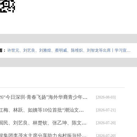
篇：
许世元、刘艺良、刘雅煌、蔡明威、陈维炽、刘智龙等出席丨学习宣传贯彻习近平主席视察澳门重要讲话精神座谈会在澳门培华中学举办
26“今日深圳·青春飞扬”海外华裔青少年中文主题夏令营圆满举行
[2026-08-03]
梅、林跃、如姨等10位首批“潮汕文旅推荐官”亮相，共绘烟火潮汕
[2026-07-21]
、刘艺良、林楚钦、张乙坤、陈文雄、林辉勇、张钦伟、陈运金等出席第十一届世界华侨华人社团联谊大会
[2026-07-20]
集团李茂水主席分享助力乡村振兴经验|粤东海岸农商城参展深圳食博会备受瞩目
[2026-07-20]