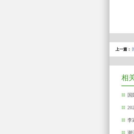
上一篇：
相
国际
20
李家超
潮汕