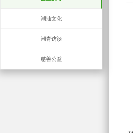
潮汕文化
潮青访谈
慈善公益
联