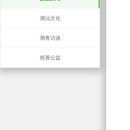
潮汕文化
潮青访谈
慈善公益