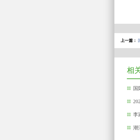
上一篇：
相
国际
20
李家超
潮汕