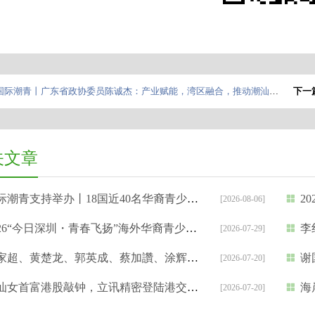
国际潮青丨广东省政协委员陈诚杰：产业赋能，湾区融合，推动潮汕英歌舞传承创新及产业融合发展
下一
关文章
潮青支持举办丨18国近40名华裔青少年开启深圳“APEC之约”
20
[2026-08-06]
26“今日深圳・青春飞扬”海外华裔青少年中文夏令营开营
李红
[2026-07-29]
、黄楚龙、郭英成、蔡加讚、涂辉龙等出席 | 星岛新闻集团“2025杰出领袖选举”颁奖礼
谢国民
[2026-07-20]
女首富港股敲钟，立讯精密登陆港交所，市值超4871亿港元!
海岸
[2026-07-20]