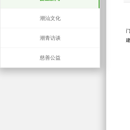
潮汕文化
潮青访谈
慈善公益