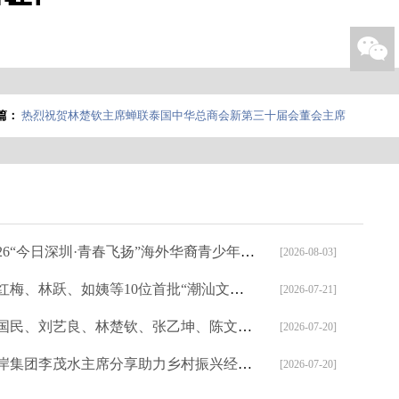

篇：
热烈祝贺林楚钦主席蝉联泰国中华总商会新第三十届会董会主席
26“今日深圳·青春飞扬”海外华裔青少年中文主题夏令营圆满举行
[2026-08-03]
梅、林跃、如姨等10位首批“潮汕文旅推荐官”亮相，共绘烟火潮汕
[2026-07-21]
、刘艺良、林楚钦、张乙坤、陈文雄、林辉勇、张钦伟、陈运金等出席第十一届世界华侨华人社团联谊大会
[2026-07-20]
集团李茂水主席分享助力乡村振兴经验|粤东海岸农商城参展深圳食博会备受瞩目
[2026-07-20]