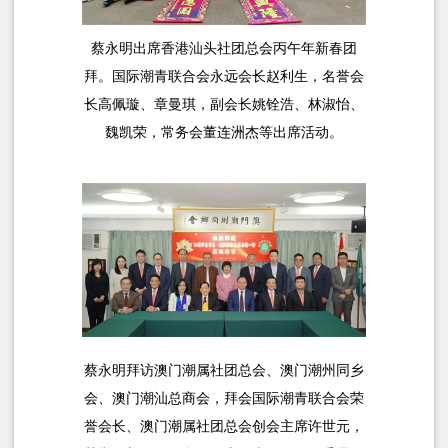
蔡永明出席香港汕头社团总会丙午年新春团
拜。国际潮青联合会永远会长赵利生，名誉会
长
高佩璇、
章曼琪，
副会长
姚铨浩、
林淑怡、
魏凯荣，常务会董
连洲杰等出席活动。
蔡永明拜访澳门潮属社团总会、澳门潮州同乡
会、澳门潮汕总商会，拜会国际潮青联合会荣
誉会长、澳门潮属社团总会创会主席许世元，