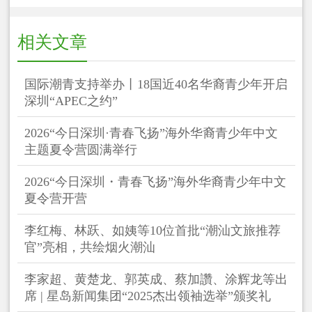
相关文章
国际潮青支持举办丨18国近40名华裔青少年开启
深圳“APEC之约”
2026“今日深圳·青春飞扬”海外华裔青少年中文
主题夏令营圆满举行
2026“今日深圳・青春飞扬”海外华裔青少年中文
夏令营开营
李红梅、林跃、如姨等10位首批“潮汕文旅推荐
官”亮相，共绘烟火潮汕
李家超、黄楚龙、郭英成、蔡加讚、涂辉龙等出
席 | 星岛新闻集团“2025杰出领袖选举”颁奖礼