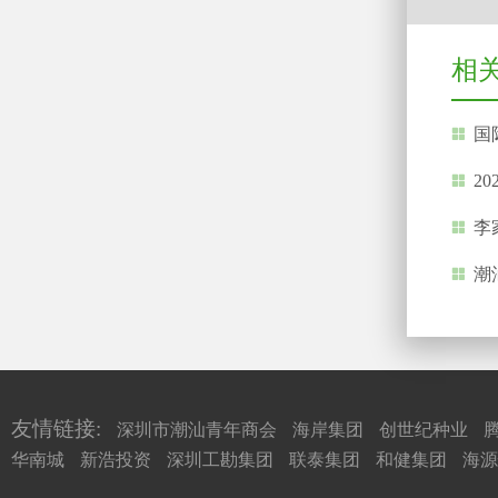
相
国际
20
李家超
潮汕
友情链接:
深圳市潮汕青年商会
海岸集团
创世纪种业
华南城
新浩投资
深圳工勘集团
联泰集团
和健集团
海源