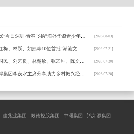
26“今日深圳·青春飞扬”海外华裔青少年中文主题夏令营圆满举行
[2026-08-03]
梅、林跃、如姨等10位首批“潮汕文旅推荐官”亮相，共绘烟火潮汕
[2026-07-21]
、刘艺良、林楚钦、张乙坤、陈文雄、林辉勇、张钦伟、陈运金等出席第十一届世界华侨华人社团联谊大会
[2026-07-20]
集团李茂水主席分享助力乡村振兴经验|粤东海岸农商城参展深圳食博会备受瞩目
[2026-07-20]
佳兆业集团
毅德控股集团
中洲集团
鸿荣源集团