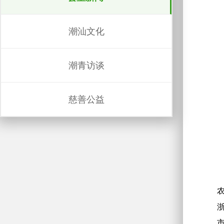
潮汕文化
潮青访谈
慈善公益