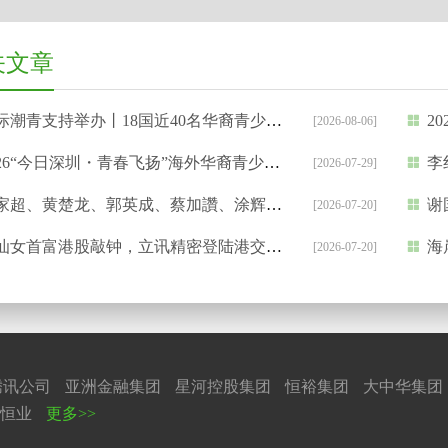
关文章
潮青支持举办丨18国近40名华裔青少年开启深圳“APEC之约”
20
[2026-08-06]
26“今日深圳・青春飞扬”海外华裔青少年中文夏令营开营
李红
[2026-07-29]
、黄楚龙、郭英成、蔡加讚、涂辉龙等出席 | 星岛新闻集团“2025杰出领袖选举”颁奖礼
谢国民
[2026-07-20]
女首富港股敲钟，立讯精密登陆港交所，市值超4871亿港元!
海岸
[2026-07-20]
腾讯公司
亚洲金融集团
星河控股集团
恒裕集团
大中华集团
恒业
更多>>