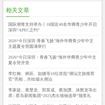
相关文章
国际潮青支持举办丨18国近40名华裔青少年开启
深圳“APEC之约”
2026“今日深圳·青春飞扬”海外华裔青少年中文
主题夏令营圆满举行
2026“今日深圳・青春飞扬”海外华裔青少年中文
夏令营开营
李红梅、林跃、如姨等10位首批“潮汕文旅推荐
官”亮相，共绘烟火潮汕
李家超、黄楚龙、郭英成、蔡加讚、涂辉龙等出
席 | 星岛新闻集团“2025杰出领袖选举”颁奖礼