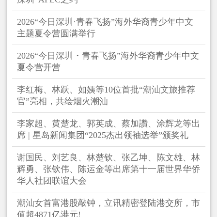
2026“今日深圳·青春飞扬”海外华裔青少年中文
主题夏令营圆满举行
2026“今日深圳・青春飞扬”海外华裔青少年中文
夏令营开营
李红梅、林跃、如姨等10位首批“潮汕文旅推荐
官”亮相，共绘烟火潮汕
李家超、黄楚龙、郭英成、蔡加讚、涂辉龙等出
席 | 星岛新闻集团“2025杰出领袖选举”颁奖礼
谢国民、刘艺良、林楚钦、张乙坤、陈文雄、林
辉勇、张钦伟、陈运金等出席第十一届世界华侨
华人社团联谊大会
潮汕女首富港股敲钟，立讯精密登陆港交所，市
值超4871亿港元!