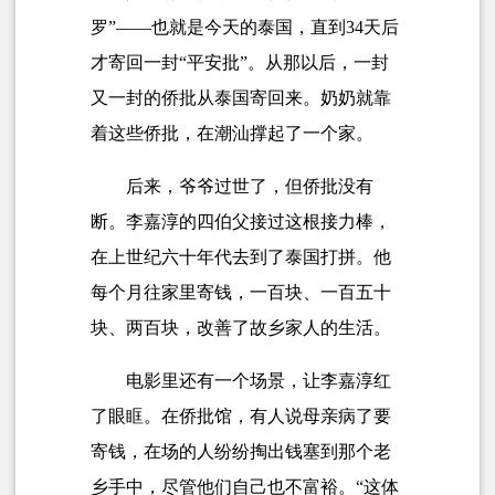
罗
”——也就是今天的泰国，直到34天后
才寄回一封“
平安批
”。从那以后，一封
又一封的侨批从泰国寄回来。奶奶就靠
着这些侨批，在潮汕撑起了一个家。
后来，爷爷过世了，但侨批没有
断。李嘉淳的四伯父接过这根接力棒，
在上世纪六十年代去到了泰国打拼。他
每个月往家里寄钱，一百块、一百五十
块、两百块，改善了故乡家人的生活。
电影里还有一个场景，让李嘉淳红
了眼眶。在侨批馆，有人说母亲病了要
寄钱，在场的人纷纷掏出钱塞到那个老
乡手中，尽管他们自己也不富裕。“这体