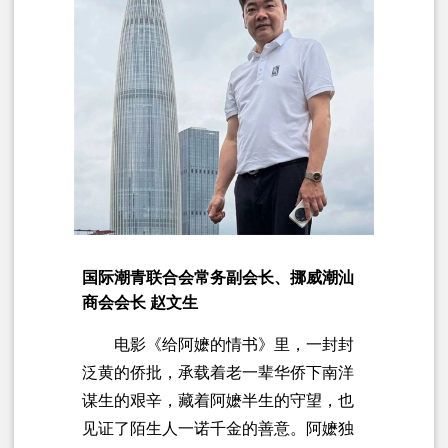
国际潮青联合会常务副会长、
挪威潮汕
商会
会长 赵文生
电影《给阿嬷的情书》里，一封封
泛黄的侨批，承载着老一辈华侨下南洋
谋生的艰辛，藏着阿嬷半生的守望，也
见证了陌生人一诺千金的善意。阿嬷独