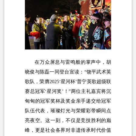
在万众屏息与雷鸣般的掌声中，胡
晓俊与陈磊一同登台宣读：“饶平武术英
歌队，荣膺2025‘星河杯’普宁英歌超级联
赛总冠军‘星河奖’！”两位主礼嘉宾将沉
甸甸的冠军奖杯及奖金亲手递交给冠军
队伍代表，璀璨灯光与荣耀彩带瞬间点
亮夜空。这一刻，不仅是竞技胜利的巅
峰，更是社会各界对非遗传承时代价值