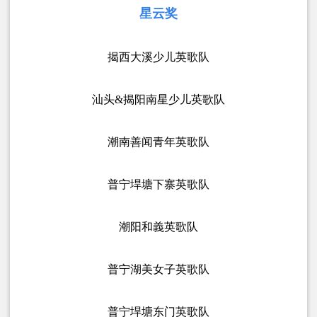
星云奖
揭西大溪少儿英歌队
汕头&揭阳南星少儿英歌队
潮南善闻青年英歌队
普宁垾塘下寨英歌队
潮阳和義英歌队
普宁湖美女子英歌队
普宁垾塘东门英歌队