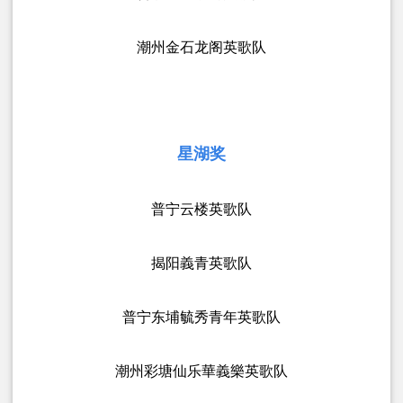
潮州金石龙阁英歌队
星湖奖
普宁云楼英歌队
揭阳義青英歌队
普宁东埔毓秀青年英歌队
潮州彩塘仙乐華義樂英歌队