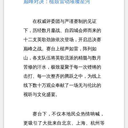
巅峰对决：槌鼓雷动璀璨星河
在权威评委团与严谨赛制的见证
下，历经数月鏖战、自四城会师而来的
十二支英歌劲旅依次登场，开启总决赛
巅峰之战。赛台上槌声如雷，阵列如
山，各支队伍将英歌流派的精髓与数月
苦修的汗水，极致凝聚于每一次铿锵的
击打、每一次整齐的腾跃之中，为线上
线下数十万观众奉献了一场无与伦比的
视听与文化盛宴。
赛台下，不仅本地民众热情呐喊，
更吸引了大批来自北京、上海、杭州等