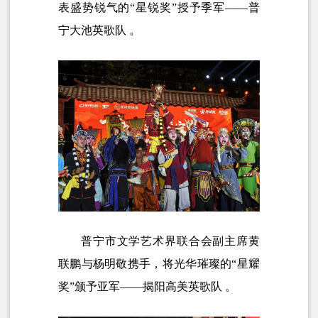
表盛势锐气的“星锐奖”授予季军——普
宁大池英歌队 。
普宁市文学艺术界联合会副主席黄
联鹏与杨明敬携手，将光华璀璨的“星耀
奖”颁予亚军——揭阳高美英歌队 。