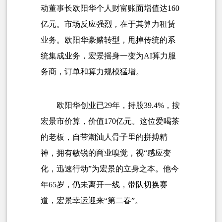
动董事长欧阳华个人财富账面增值达160
亿元。市场反应强烈，在于其
算力租赁
业务
。欧阳华豪赌转型，甩掉传统的系
统集成业务，宏景摇身一变为
AI算力服
务商
，订单和算力规模猛增。
欧阳华创业已29年，持股39.4%，按
宏景市价算，价值170亿元。这位爱喝茶
的老板，自带潮汕人骨子里的拼搏精
神，拥有敏锐的商业嗅觉，视“感应变
化，迅速行动”为宏景的立身之本。他今
年65岁，仍未离开一线，带队切换赛
道，宏景幸运迎来“第二春”。