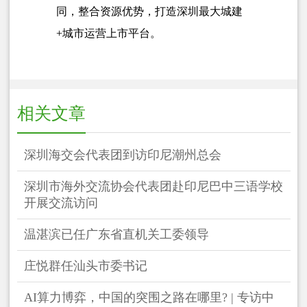
同，整合资源优势，打造深圳最大城建
+城市运营上市平台。
相关文章
深圳海交会代表团到访印尼潮州总会
深圳市海外交流协会代表团赴印尼巴中三语学校
开展交流访问
温湛滨已任广东省直机关工委领导
庄悦群任汕头市委书记
AI算力博弈，中国的突围之路在哪里? | 专访中