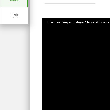
刊物
Error setting up player: Invalid licen