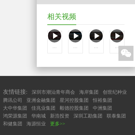
相关视频
城
城
城
新

市
市
市
华
宣
宣
宣
社
传
传
传
独
片 |
片 |
片 |
家
这
《美
让
报
里
丽
世
道 |
友情链接:
深圳市潮汕青年商会
海岸集团
创世纪种业
是
潮
界
潮
揭
州》
看
州，
腾讯公司
亚洲金融集团
星河控股集团
恒裕集团
阳！
惊
到
怎
大中华集团
佳兆业集团
毅德控股集团
中洲集团
艳
更
么
鸿荣源集团
华南城
新浩投资
深圳工勘集团
联泰集团
亮
好
这
和健集团
海源恒业
更多>>
相，
的
么“潮”？
社
汕