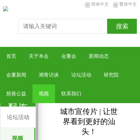
简体中文
繁体中文
搜索
首页
关于本会
会董会
新闻动态
会董新闻
潮青访谈
论坛活动
研究院
视频

传媒资料库
>
视频
传媒资
慈善公益
视频
联系我们
料库
城市宣传片 | 让世
论坛活动
界看到更好的汕
头！
视频