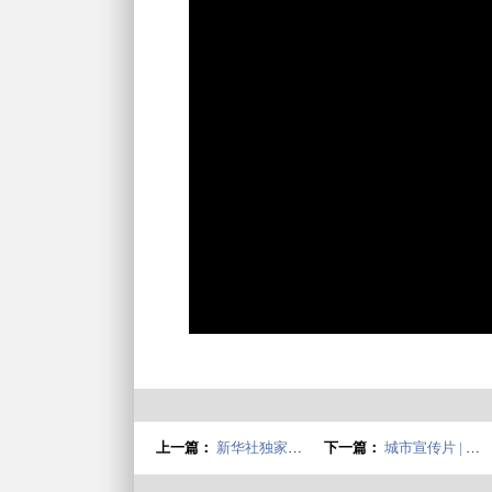
上一篇：
新华社独家报道 | 潮州，怎么这么“潮”？
下一篇：
城市宣传片 | 《美丽潮州》惊艳亮相，社会各界好评如潮