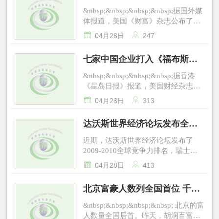
24、郑信义 5．
的快速增长。《报告》将中国内地千
排行榜
球金融危机影响,俄罗斯富豪上榜32
盖茨，成为新的世界首富。 不
&nbsp;&nbsp;&nbsp;&nbsp;据国外媒
&nbsp;&nbsp;&nbsp;&nbsp;&nbsp;&nbsp;
万富豪主要分为四种类型：商人、高
人。2010年,尽管俄罗斯经济复苏脚步
过，最抢眼的来自中国大陆富豪数
体报道，美国《财富》杂志公布了
魏应州
收入人士(如跨国公司高层)、“炒房
较为迟缓,但俄罗斯富豪却强势反弹,占
的“爆发式”增长。 与去年28人上
2010年美国500强排行榜，沃尔玛以
&nbsp;&nbsp;&nbsp;&nbsp;&nbsp;&nbsp;


者”和“职业股民”。 以富豪的长期
04月28日
247
据榜单62个席位。 今年的俄罗斯
榜相比，今年的全球富豪榜上，中国
4082.14亿美元年销售额位居榜首，埃
25、廖龙星 6．
居住地为划分标准，北京、广东、上
首富花落钢铁业巨头弗拉基米尔•利
大陆富豪总数达到64人，增幅超过一
克森美孚次之，IT企业中AT&amp;T
&nbsp;&nbsp;&nbsp;&nbsp;&nbsp;&nbsp;
海三地的千万富豪数量占中国内地的
七家中国企业打入《福布斯》
辛,资产总额从去年的52亿美元跃升至
倍。其中，去年以19亿美元排在榜单
和惠普分别排名第七和第十。 排
林百里
48%。北京有15.1万位千万富豪和
158亿美元。第二名是去年的俄首
第376位的娃哈哈集团董事长宗庆
百大企业榜
名美国财富1000强前十位的企业包括
&nbsp;&nbsp;&nbsp;&nbsp;&nbsp;&nbsp;
&nbsp;&nbsp;&nbsp;&nbsp;据香港
9400位亿万富豪，排名第一；广东有
富、工业大亨米哈伊尔•普罗霍罗夫,
后，此次以70亿美元净资产，位列榜
沃尔玛、埃克森美孚、雪佛龙、康
&nbsp;&nbsp;&nbsp;&nbsp;&nbsp;&nbsp
《星岛日报》报道，美国财经杂志
14.5万位千万富豪和8200位亿万富
资产总额134亿美元;第三名是米哈伊
单第103位；东方希望集团董事长刘
菲、通用电气、美国银行、康菲、
辜濂松 7．
《福布斯》(Forbes)周三公布2010年
豪，排名第二；上海有12.2万位千万


尔•弗里德曼,主要涉足石油、金融和
永行以50亿美元紧随其后；苏宁电器
04月28日
313
AT&amp;T、福特汽车、摩根大通和
&nbsp;&nbsp;&nbsp;&nbsp;&nbsp;&nbsp;
全球2000家企业排行榜中，有7家中
富豪和7300位亿万富豪，排名第三。
电信领域,资产总额127亿美元。
董事长张近东则以45亿美元排名第
惠普。 其他入选的排名前100的
林堉璘
国企业跻身百大位置，超过了日本，
《报告》显示，中国内地千万元级以
&nbsp;
三。 除内地富豪，此次，中国香
达沃斯世界经济论坛发布全球
IT企业包括：IBM(第20位)、
&nbsp;&nbsp;&nbsp;&nbsp;&nbsp;&nbsp;
其中的中国工商银行排第五。排在百
上富豪的平均年龄要比国外年轻15
港也有25位富商上榜，而中国台湾有
Verizon(第13位)、Dell(第38位)、微软
&nbsp;&nbsp;&nbsp;&nbsp;&nbsp;&nbsp;
竞争力排名
大的日本企业从去年的11家锐减至3
岁，且财富增长的速度更快，主要从
近期，达沃斯世界经济论坛发布了
18位上榜富豪。若将中国大陆、香港
(第36位)、时代华纳 (第82位)、百思
束崇万 8．
家。 排名中，中国建设银行排第
事房地产和制造业。千万级富豪的平
2009-2010全球竞争力排名，瑞士取
以及台湾的数字相加，来自中国的富
买(第45位)、思科(第58位)、英特尔
&nbsp;&nbsp;&nbsp;&nbsp;&nbsp;&nbsp;
十七，中国银行第二十二位，中国移
均年龄为39岁，亿万富豪的平均年龄
代美国排在第一位，美国退居其次。
豪数已占全球的1/10。 上榜浙商


(第62位)、Sprint Nextel(第67位)、新
林荣三
04月28日
413
动第三十八位。至于控则排第八。日
为43岁，财富超过十亿的富豪平均年
排名第三到第十位的国家依次是新加
坐拥284亿美元 除了宗庆后新晋
闻集团(第76位)、苹果(第56位)、摩托
&nbsp;&nbsp;&nbsp;&nbsp;&nbsp;&nbsp;
本企业方面，受到大规模回收风波及
龄为50岁，而百亿级富豪平均年龄为
坡，瑞典，丹麦，芬兰，德国，日
中国首富之外，在本次64位上榜中国
罗拉(第位)、亚马逊(第100位)。 美国
28、陈朝传 9．
北京富豪人数列全国首位 千万
全球汽车销售低迷的影响，日本丰田
51岁。 《报告》显示，中国内地
本，加拿大和荷兰。中国在最新的排
大陆富豪名单中，另有12位富商也是
财富500强前二十位企业 排名 公司 营
&nbsp;&nbsp;&nbsp;&nbsp;&nbsp;&nbsp;
排位急跌至第八十六。 名列榜首
千万富豪的男女比例为7：3。男性富
富豪有15.1万人
名中位居第29位，较上一年提升了一
浙江人，从业内容包括房产、IT、汽
&nbsp;&nbsp;&nbsp;&nbsp; 北京的富
收（百万美元） 利润（百万美元） 1
罗结
为美国金融巨头摩根大通银行，美国
豪较多来自房地产行业，平均年龄43
个位次。印度排名49位，同样比去年
车、服装、食品等。 这其中，宗
人数量全国居首。昨天，胡润百富在
沃尔玛 408，214.0 14，335.0 2 埃克
&nbsp;&nbsp;&nbsp;&nbsp;&nbsp;&nbsp;