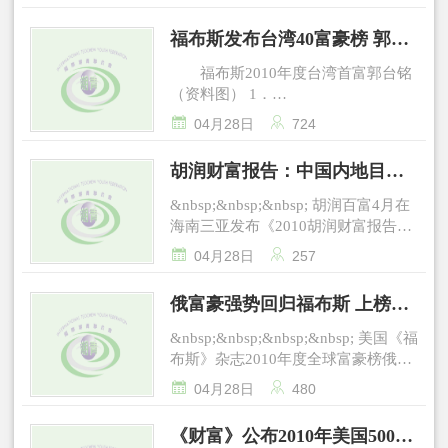
其中13位富豪来自浙江。
跟其后，中国则有34.3万名百万富
&nbsp;&nbsp;&nbsp;&nbsp;美国《福
福布斯发布台湾40富豪榜 郭台
翁，力压德国名列第四。 在主要
布斯》杂志昨日公布了2010年全球富
经济体中，富翁人数缩水最厉害的是
铭59亿美元居榜首
豪榜。在这份总计有1011人的榜单
福布斯2010年度台湾首富郭台铭
印度和葡萄牙，各减少近四分之一，
上，中国大陆共有64人上榜，人数位
（资料图） 1．
之后是中国香港、比利时和俄罗斯，
列第三。此外，与2009年的28人上榜
&nbsp;&nbsp;&nbsp;&nbsp;&nbsp;&nbsp;


缩水约五分之一。 中国大陆也未能幸
04月28日
724
相比，大陆富豪增幅超一倍，增幅全
郭台铭
免，有11%的富裕人士出局，这一数
球第一。 其中，来自杭州的娃哈
&nbsp;&nbsp;&nbsp;&nbsp;&nbsp;&nbsp;
字居各经济体数据的中间水平。
胡润财富报告：中国内地目前
哈集团掌门人——宗庆后，以70亿美
辜成允 2．
而智利、哥伦比亚、阿联酋等国的富
元身家在榜单上排名第103位，当上
已有140位百亿富豪
&nbsp;&nbsp;&nbsp;&nbsp;&nbsp;&nbsp;
&nbsp;&nbsp;&nbsp; 胡润百富4月在
翁们“抗打击能力”最强，只有2%的人
大陆首富。此外，该份榜单上，还有
蔡氏兄弟
海南三亚发布《2010胡润财富报告》
士“中招”。 报告解读 中国稳
12位富豪来自浙江，在国内风头强
&nbsp;&nbsp;&nbsp;&nbsp;&nbsp;&nbsp;
(下称《报告》)称，中国内地千万富
坐亚洲头把椅 报告称，金融危机


劲。 根据榜单信息，所有上榜人
04月28日
257
&nbsp;&nbsp;&nbsp;&nbsp;&nbsp;&nbsp;
豪人数已达87.5万人，相比去年增长
带来的净资产蒸发席卷了全球每个角
士所拥有的财富，均超过10亿美元。
严凯泰 3．
6.1%，其中亿万富豪达5.5万人，相比
落，调查中几乎所有国家和地区的百
中国富豪占全球一成 在这份
俄富豪强势回归福布斯 上榜人
&nbsp;&nbsp;&nbsp;&nbsp;&nbsp;&nbsp;
去年增长7.8%。《报告》还显示，中
万富翁数量都遭遇了缩水。 报告
榜单上，共列出了全世界1011名富豪
蔡万才
数翻番至62人
国内地现在已有1900位十亿富豪和
称，在亚洲，由中国辐射出的高经济
&nbsp;&nbsp;&nbsp;&nbsp; 美国《福
的名字，人数远胜去年。其中，美国
&nbsp;&nbsp;&nbsp;&nbsp;&nbsp;&nbsp;
140位百亿富豪。
增长将保证这一地区在未来的统治地
布斯》杂志2010年度全球富豪榜俄语
以403人的上榜总数排名第一。
23、林书鸿 4．
&nbsp;&nbsp;&nbsp; 胡润在今天的发
位。同时，韩国、中国台湾和印度尼
版16日公布,俄罗斯富豪经历2009年的
榜单中，前三名人选与2008年、2009


&nbsp;&nbsp;&nbsp;&nbsp;&nbsp;&nbsp;
04月28日
480
布会上分析说，中国内地富豪数量的
西亚也在应对最近的全球经济衰退中
沉寂后强势回归,上榜人数接近翻番至
年相同，只是顺序发生了变化。来自
蔡衍明
增长主要依赖三个方面的因素，即股
表现抢眼，比十年前亚洲金融危机时
62人。 《福布斯》富豪榜上榜门
墨西哥的电信大亨卡洛斯·斯利姆·埃
&nbsp;&nbsp;&nbsp;&nbsp;&nbsp;&nbsp;
《财富》公布2010年美国500强
指上涨、房价上涨和中国2009年GDP
的表现要好得多。 &nbsp;
槛是10亿美元个人资产。2009年,受全
卢，以个人资产535亿美元超过比尔·