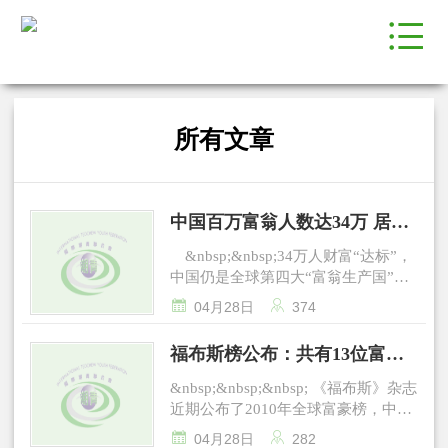
所有文章
中国百万富翁人数达34万 居全
球第4位
&nbsp;&nbsp;34万人财富“达标”，
中国仍是全球第四大“富翁生产国”。
花旗私人银行日前公布的《2010


04月28日
374
财富报告》指出，2009年全球百万富
翁人数普遍减少，中国也不例外，富
福布斯榜公布：共有13位富豪
翁人数较2008年下降一成多。 报
来自浙江
告将拥有100万美元可投资资产的人
&nbsp;&nbsp;&nbsp; 《福布斯》杂志
士称为高净资产人士，结果显示，尽
近期公布了2010年全球富豪榜，中国
管人数缩水了近两成，美国的百万富
大陆共有64人上榜，人数位列第三，


04月28日
282
翁人数仍然领先全球，日本、英国紧