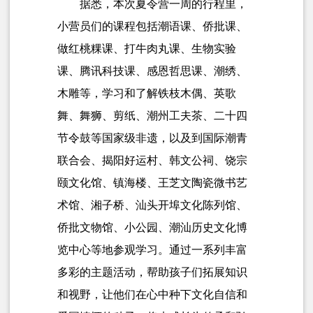
据悉，本次夏令营一周的行程里，
小营员们的课程包括潮语课、侨批课、
做红桃粿课、打牛肉丸课、生物实验
课、腾讯科技课、感恩哲思课、潮绣、
木雕等，学习和了解铁枝木偶、英歌
舞、舞狮、剪纸、潮州工夫茶、二十四
节令鼓等国家级非遗，以及到国际潮青
联合会、揭阳好运村、韩文公祠、饶宗
颐文化馆、镇海楼、王芝文
陶瓷微书艺
术馆
、湘子桥、汕头开埠文化陈列馆、
侨批文物馆、小公园、潮汕历史文化博
览中心等地参观学习。通过一系列丰富
多彩的主题活动，帮助孩子们拓展知识
和视野，让他们在心中种下文化自信和