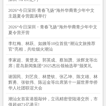
2026“今日深圳·青春飞扬”海外华裔青少年中文
主题夏令营圆满举行
2026“今日深圳・青春飞扬”海外华裔青少年中文
夏令营开营
李红梅、林跃、如姨等10位首批“潮汕文旅推荐
官”亮相，共绘烟火潮汕
李家超、黄楚龙、郭英成、蔡加讚、涂辉龙等出
席 | 星岛新闻集团“2025杰出领袖选举”颁奖礼
谢国民、刘艺良、林楚钦、张乙坤、陈文雄、林
辉勇、张钦伟、陈运金等出席第十一届世界华侨
华人社团联谊大会
潮汕女首富港股敲钟，立讯精密登陆港交所，市
值超4871亿港元!