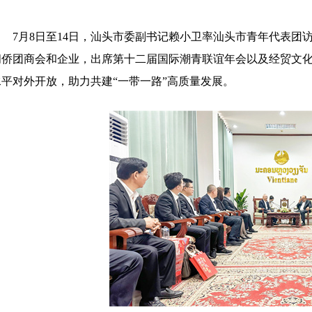
7
月
8
日至
14
日，汕头市委
副书记赖小卫率汕头市青年代表团
问侨团
商会
和
企业，出席
第十二届
国际潮青联谊年会
以及
经贸文
水平对外开放
，
助力
共建
“一带一路”
高质量发展
。