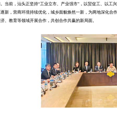
阔。当前，汕头正坚持
“
工业立市、产业强市
”
，以贸促工、以工兴
高逐新
，营商环境
持续
优化，城乡面貌焕然一新，为两地深化合
经济、教育等
领域
开展合作，共
创合作共赢的新局面
。