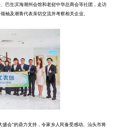
会、巴生滨海
潮州会馆
和
老挝中华总商会等社团，走访
团领袖及潮青代表亲切交流
并
考察
相关企业
。
大盛会
”的鼎力支持
，令
家乡人民备受
感动。汕头市将