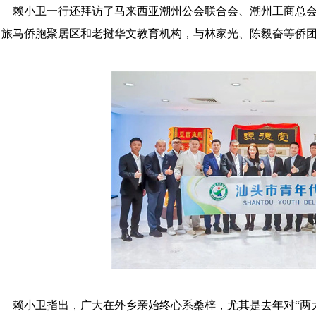
赖小卫一行
还
拜访了马来西亚潮州公会联合会、潮州工商总
了旅马侨胞聚居区
和老挝华文教育机构
，与林家光、陈毅奋等侨
赖小卫指出
，
广大在外乡亲始终心系桑梓，
尤其是
去年
对
“
两