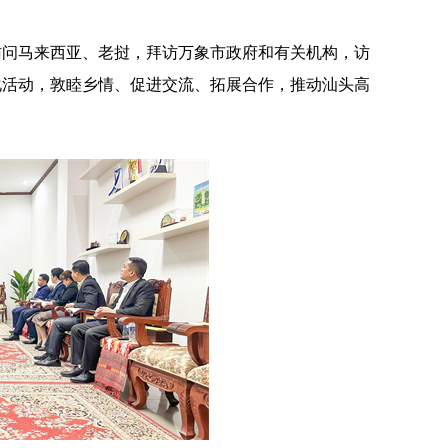
访问马来西亚、老挝，拜访万象市政府
和有关机构
，访
化活动，
敦睦乡情、促进交流、
拓展
合
作
，
推动汕头
高