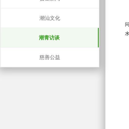
潮汕文化
潮青访谈
慈善公益