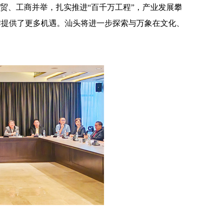
贸、工商并举，
扎实
推进
“
百千万工程
”
，产业发展
攀
作提供了更多
机遇
。汕头
将进一步探索
与万象在文化、