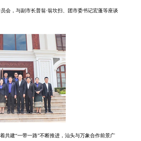
委员会，与
副市长
普翁
·
翁坎扫、团市委书记宏蓬等座谈
着共建
“
一带一路
”
不断推进，汕头与万象合作前景广